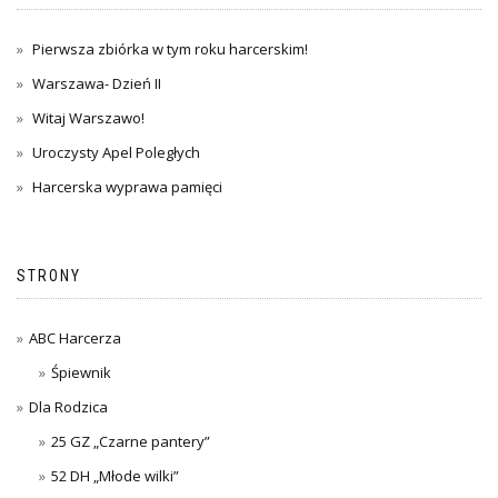
Pierwsza zbiórka w tym roku harcerskim!
Warszawa- Dzień II
Witaj Warszawo!
Uroczysty Apel Poległych
Harcerska wyprawa pamięci
STRONY
ABC Harcerza
Śpiewnik
Dla Rodzica
25 GZ „Czarne pantery”
52 DH „Młode wilki”