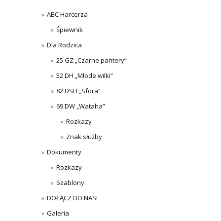
ABC Harcerza
Śpiewnik
Dla Rodzica
25 GZ „Czarne pantery”
52 DH „Młode wilki”
82 DSH „Sfora”
69 DW „Wataha”
Rozkazy
Znak służby
Dokumenty
Rozkazy
Szablony
DOŁĄCZ DO NAS!
Galeria