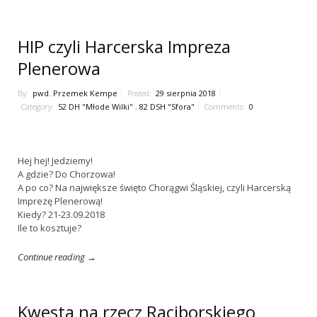
HIP czyli Harcerska Impreza
Plenerowa
By:
pwd. Przemek Kempe
Posted:
29 sierpnia 2018
Category:
52 DH "Młode Wilki"
,
82 DSH "Sfora"
Comments:
0
Hej hej! Jedziemy!
A gdzie? Do Chorzowa!
A po co? Na największe święto Chorągwi Śląskiej, czyli Harcerską
Imprezę Plenerową!
Kiedy? 21-23.09.2018
Ile to kosztuje?
Continue reading →
Kwesta na rzecz Raciborskiego