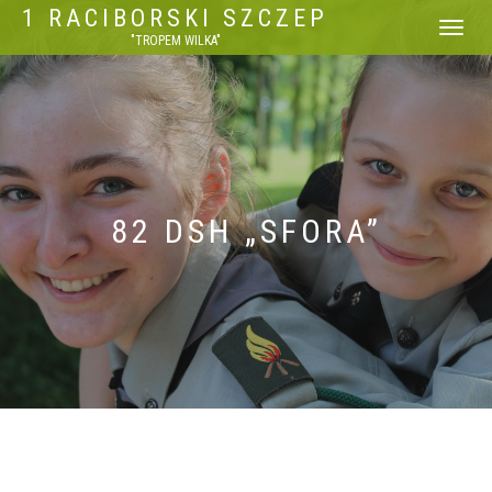
1 RACIBORSKI SZCZEP
WŁĄCZ
"TROPEM WILKA"
NAWIGACJ
82 DSH „SFORA”