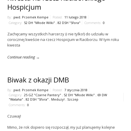
Hospicjum
By:
pwd. Przemek Kempe
Posted:
11 lutego 2018
Category:
52 DH "Młode Wilki"
,
82 DSH "Sfora"
Comments:
0
Zachęcamy wszystkich harcerzy (i nie tylko!) do udziału w
corocznej kweście na rzecz Hospicjum w Raciborzu. W tym roku
kwesta
Continue reading →
Biwak z okazji DMB
By:
pwd. Przemek Kempe
Posted:
7 stycznia 2018
Category:
25 GZ "Czarne Pantery"
,
52 DH "Młode Wilki"
,
69 DW
"Wataha"
,
82 DSH "Sfora"
,
Meduzy!
,
Szczep
Comments:
0
Czuwaj!
Mimo, że rok dopiero się rozpoczął, my już planujemy kolejne