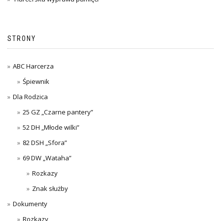
STRONY
ABC Harcerza
Śpiewnik
Dla Rodzica
25 GZ „Czarne pantery”
52 DH „Młode wilki”
82 DSH „Sfora”
69 DW „Wataha”
Rozkazy
Znak służby
Dokumenty
Rozkazy