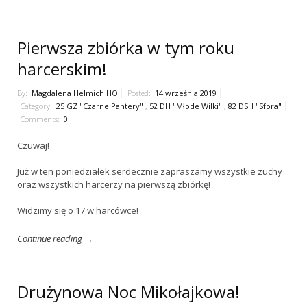
Pierwsza zbiórka w tym roku
harcerskim!
By:
Magdalena Helmich HO
Posted:
14 września 2019
Category:
25 GZ "Czarne Pantery"
,
52 DH "Młode Wilki"
,
82 DSH "Sfora"
Comments:
0
Czuwaj!
Już w ten poniedziałek serdecznie zapraszamy wszystkie zuchy
oraz wszystkich harcerzy na pierwszą zbiórkę!
Widzimy się o 17 w harcówce!
Continue reading →
Drużynowa Noc Mikołajkowa!