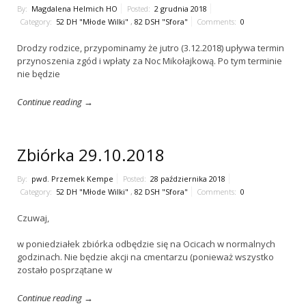
By:
Magdalena Helmich HO
Posted:
2 grudnia 2018
Category:
52 DH "Młode Wilki"
,
82 DSH "Sfora"
Comments:
0
Drodzy rodzice, przypominamy że jutro (3.12.2018) upływa termin
przynoszenia zgód i wpłaty za Noc Mikołajkową. Po tym terminie
nie będzie
Continue reading →
Zbiórka 29.10.2018
By:
pwd. Przemek Kempe
Posted:
28 października 2018
Category:
52 DH "Młode Wilki"
,
82 DSH "Sfora"
Comments:
0
Czuwaj,
w poniedziałek zbiórka odbędzie się na Ocicach w normalnych
godzinach. Nie będzie akcji na cmentarzu (ponieważ wszystko
zostało posprzątane w
Continue reading →