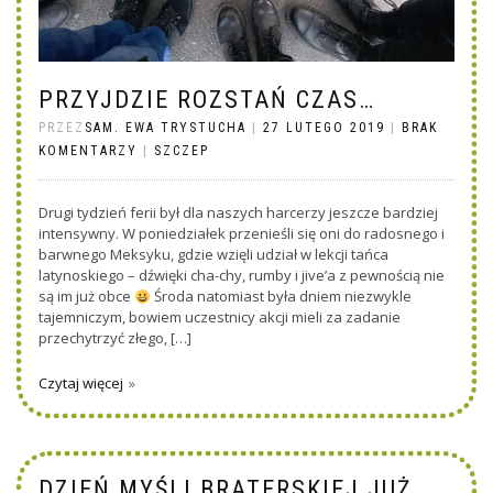
PRZYJDZIE ROZSTAŃ CZAS…
PRZEZ
SAM. EWA TRYSTUCHA
|
27 LUTEGO 2019
|
BRAK
KOMENTARZY
|
SZCZEP
Drugi tydzień ferii był dla naszych harcerzy jeszcze bardziej
intensywny. W poniedziałek przenieśli się oni do radosnego i
barwnego Meksyku, gdzie wzięli udział w lekcji tańca
latynoskiego – dźwięki cha-chy, rumby i jive’a z pewnością nie
są im już obce
Środa natomiast była dniem niezwykle
tajemniczym, bowiem uczestnicy akcji mieli za zadanie
przechytrzyć złego, […]
Czytaj więcej
DZIEŃ MYŚLI BRATERSKIEJ JUŻ