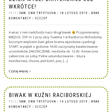
WKRÓTCE!
PRZEZ
SAM. EWA TRYSTUCHA
|
18 LUTEGO 2019
|
BRAK
KOMENTARZY
|
SZCZEP
A wraz z nim nadchodzi nasz drugi biwak
Przypominamy:
MIEJSCE: ZSP nr 2 przy ulicy Tuwima 1 w Raciborzu Wchodzimy
bocznym wejściem (tam gdzie brama wjazdowa i parking)
START: w piątek o godzinie 16:00 zaczynamy kwaterowanie
uczestników ZAKOŃCZENIE: niedziela ok. 12:00 Koniecznie
zabierzcie ze sobą: Pełne umundurowanie – bluza
mundurowa, chusta, pierścień, pas, […]
Czytaj więcej
BIWAK W KUŹNI RACIBORSKIEJ
PRZEZ
SAM. EWA TRYSTUCHA
|
14 LUTEGO 2019
|
BRAK
KOMENTARZY
|
SZCZEP