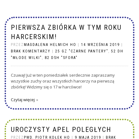
PIERWSZA ZBIÓRKA W TYM ROKU
HARCERSKIM!
PRZEZ
MAGDALENA HELMICH HO
|
14 WRZEŚNIA 2019
|
BRAK KOMENTARZY
|
25 GZ "CZARNE PANTERY"
,
52 DH
"MŁODE WILKI"
,
82 DSH "SFORA"
Czuwaj! Już w ten poniedziałek serdecznie zapraszamy
wszystkie zuchy oraz wszystkich harcerzy na pierwszą
zbiórkę! Widzimy się o 17 w harcówce!
Czytaj więcej
UROCZYSTY APEL POLEGŁYCH
PRZEZ
PWD. PIOTR KOŁEK HO
|
9 MAJA 2019
|
BRAK