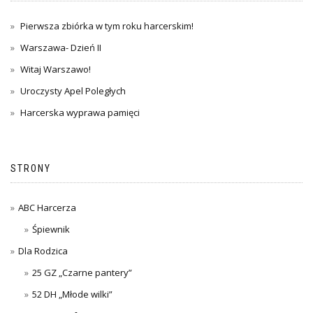
Pierwsza zbiórka w tym roku harcerskim!
Warszawa- Dzień II
Witaj Warszawo!
Uroczysty Apel Poległych
Harcerska wyprawa pamięci
STRONY
ABC Harcerza
Śpiewnik
Dla Rodzica
25 GZ „Czarne pantery”
52 DH „Młode wilki”