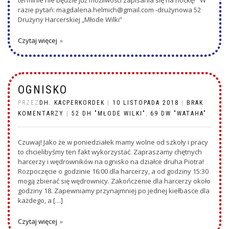
razie pytań: magdalena.helmich@gmail.com -drużynowa 52
Drużyny Harcerskiej „Młode Wilki”
Czytaj więcej
OGNISKO
PRZEZ
DH. KACPERKORDEK
|
10 LISTOPADA 2018
|
BRAK
KOMENTARZY
|
52 DH "MŁODE WILKI"
,
69 DW "WATAHA"
Czuwaj! Jako że w poniedziałek mamy wolne od szkoły i pracy
to chcielibyśmy ten fakt wykorzystać. Zapraszamy chętnych
harcerzy i wędrowników na ognisko na działce druha Piotra!
Rozpoczęcie o godzinie 16:00 dla harcerzy, a od godziny 15:30
mogą zbierać się wędrownicy. Zakończenie dla harcerzy około
godziny 18. Zapewniamy przynajmniej po jednej kiełbasce dla
każdego, a […]
Czytaj więcej