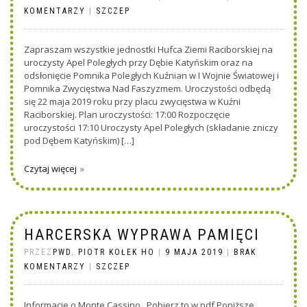
KOMENTARZY
|
SZCZEP
Zapraszam wszystkie jednostki Hufca Ziemi Raciborskiej na
uroczysty Apel Poległych przy Dębie Katyńskim oraz na
odsłonięcie Pomnika Poległych Kuźnian w I Wojnie Światowej i
Pomnika Zwycięstwa Nad Faszyzmem. Uroczystości odbędą
się 22 maja 2019 roku przy placu zwycięstwa w Kuźni
Raciborskiej. Plan uroczystości: 17:00 Rozpoczęcie
uroczystości 17:10 Uroczysty Apel Poległych (składanie zniczy
pod Dębem Katyńskim) […]
Czytaj więcej
HARCERSKA WYPRAWA PAMIĘCI
PRZEZ
PWD. PIOTR KOŁEK HO
|
9 MAJA 2019
|
BRAK
KOMENTARZY
|
SZCZEP
Informacje o Monte Cassino Pobierz to w pdf Poniższe