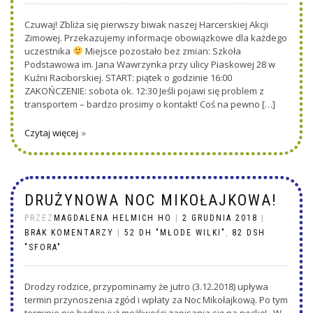
Czuwaj! Zbliża się pierwszy biwak naszej Harcerskiej Akcji
Zimowej. Przekazujemy informacje obowiązkowe dla każdego
uczestnika
Miejsce pozostało bez zmian: Szkoła
Podstawowa im. Jana Wawrzynka przy ulicy Piaskowej 28 w
Kuźni Raciborskiej. START: piątek o godzinie 16:00
ZAKOŃCZENIE: sobota ok. 12:30 Jeśli pojawi się problem z
transportem – bardzo prosimy o kontakt! Coś na pewno […]
Czytaj więcej
DRUŻYNOWA NOC MIKOŁAJKOWA!
PRZEZ
MAGDALENA HELMICH HO
|
2 GRUDNIA 2018
|
BRAK KOMENTARZY
|
52 DH "MŁODE WILKI"
,
82 DSH
"SFORA"
Drodzy rodzice, przypominamy że jutro (3.12.2018) upływa
termin przynoszenia zgód i wpłaty za Noc Mikołajkową. Po tym
terminie nie będzie już możliwości zapisania się na nockę! W