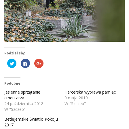
Podziel się:
Udostępnij
Kliknij,
Kliknij,
na
aby
aby
Twitterze(Otwiera
udostępnić
udostępnić
się
na
na
w
Facebooku(Otwiera
Google+
nowym
się
(Otwiera
oknie)
w
się
Podobne
nowym
w
oknie)
nowym
Jesienne sprzątanie
Harcerska wyprawa pamięci
oknie)
cmentarza
9 maja 2019
24 października 2018
W "Szczep"
W "Szczep"
Betlejemskie Światło Pokoju
2017