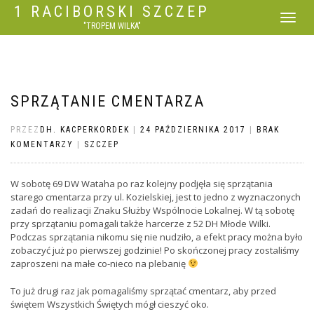
1 RACIBORSKI SZCZEP
WŁĄCZ
"TROPEM WILKA"
NAWIGACJ
SPRZĄTANIE CMENTARZA
PRZEZ
DH. KACPERKORDEK
|
24 PAŹDZIERNIKA 2017
|
BRAK
KOMENTARZY
|
SZCZEP
W sobotę 69 DW Wataha po raz kolejny podjęła się sprzątania
starego cmentarza przy ul. Kozielskiej, jest to jedno z wyznaczonych
zadań do realizacji Znaku Służby Wspólnocie Lokalnej. W tą sobotę
przy sprzątaniu pomagali także harcerze z 52 DH Młode Wilki.
Podczas sprzątania nikomu się nie nudziło, a efekt pracy można było
zobaczyć już po pierwszej godzinie! Po skończonej pracy zostaliśmy
zaproszeni na małe co-nieco na plebanię
To już drugi raz jak pomagaliśmy sprzątać cmentarz, aby przed
świętem Wszystkich Świętych mógł cieszyć oko.