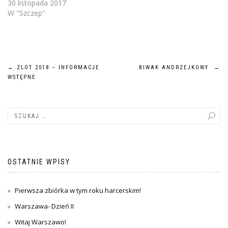
30 listopada 2017
W "Szczep"
Nawigacja
←
ZLOT 2018 – INFORMACJE
BIWAK ANDRZEJKOWY
→
WSTĘPNE
wpisu
OSTATNIE WPISY
Pierwsza zbiórka w tym roku harcerskim!
Warszawa- Dzień II
Witaj Warszawo!