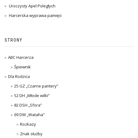
Uroczysty Apel Poległych
Harcerska wyprawa pamięci
STRONY
ABC Harcerza
Śpiewnik
Dla Rodzica
25 GZ „Czarne pantery”
52 DH „Młode wilki”
82 DSH „Sfora”
69 DW „Wataha”
Rozkazy
Znak służby